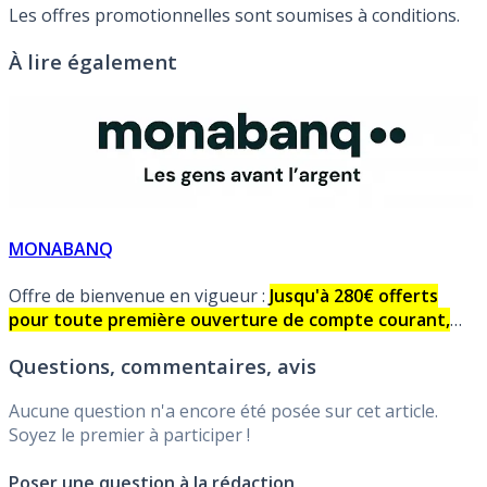
Les offres promotionnelles sont soumises à conditions.
À lire également
MONABANQ
Offre de bienvenue en vigueur :
Jusqu'à 280€ offerts
pour toute première ouverture de compte courant,
sous conditions.
Aucune condition de revenus minimum,
Questions, commentaires, avis
ni de domiciliation bancaire !
Aucune question n'a encore été posée sur cet article.
Soyez le premier à participer !
Poser une question à la rédaction