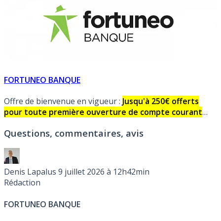
FORTUNEO BANQUE
Offre de bienvenue en vigueur :
Jusqu'à 250€ offerts
pour toute première ouverture de compte courant
jusqu'au Dimanche 23 Août 2026, sous conditions.
Questions, commentaires, avis
Fortuneo banque :Carte bancaire gratuite, frais réduits.
Détails et avis des internautes.
Denis Lapalus
9 juillet 2026 à 12h42min
Rédaction
FORTUNEO BANQUE