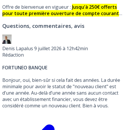
Offre de bienvenue en vigueur :
Jusqu'à 250€ offerts
pour toute première ouverture de compte courant
jusqu'au Dimanche 23 Août 2026, sous conditions.
Questions, commentaires, avis
Fortuneo banque :Carte bancaire gratuite, frais réduits.
Détails et avis des internautes.
Denis Lapalus
9 juillet 2026 à 12h42min
Rédaction
FORTUNEO BANQUE
Bonjour, oui, bien-sûr si cela fait des années. La durée
minimale pour avoir le statut de "nouveau client" est
d’une année. Au-delà d’une année sans aucun contact
avec un établissement financier, vous devez être
considéré comme un nouveau client. Bien à vous.