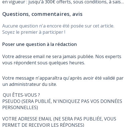
en vigueur : jusqu'à 300€ offerts, sous conditions, à saisir
avant le Mercredi 30 Septembre 2026.. Version contrat de
Questions, commentaires, avis
capitalisation du renommé contrat d’assurance-vie Digital
Vie. De nombreux supports d’investissements dont
Aucune question n'a encore été posée sur cet article.
notamment des SCPI, des trackers et plus de 300 fonds.
Soyez le premier à participer !
Accessible à partir de 100€ seulement, avec des frais au
plancher et toujours sans frais sur les versements, de
Poser une question à la rédaction
quoi satisfaire le plus grand nombre.
Votre adresse email ne sera jamais publiée. Nos experts
vous répondent sous quelques heures.
Votre message n'apparaîtra qu'après avoir été validé par
un administrateur du site.
QUI ÊTES-VOUS ?
PSEUDO (SERA PUBLIÉ, N'INDIQUEZ PAS VOS DONNÉES
PERSONNELLES)
VOTRE ADRESSE EMAIL (NE SERA PAS PUBLIÉE, VOUS
PERMET DE RECEVOIR LES RÉPONSES)