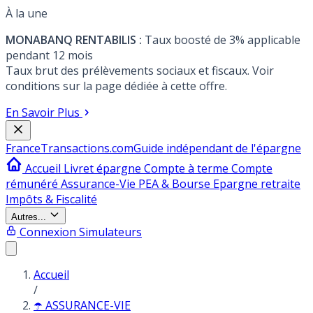
À la une
MONABANQ RENTABILIS :
Taux boosté de 3% applicable
pendant 12 mois
Taux brut des prélèvements sociaux et fiscaux. Voir
conditions sur la page dédiée à cette offre.
En Savoir Plus
France
Transactions.com
Guide indépendant de l'épargne
Accueil
Livret épargne
Compte à terme
Compte
rémunéré
Assurance-Vie
PEA & Bourse
Epargne retraite
Impôts & Fiscalité
Autres...
Connexion
Simulateurs
Accueil
/
☂️ ASSURANCE-VIE