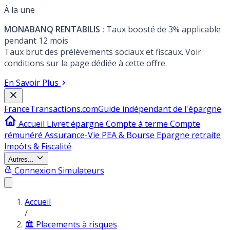
À la une
MONABANQ RENTABILIS :
Taux boosté de 3% applicable
pendant 12 mois
Taux brut des prélèvements sociaux et fiscaux. Voir
conditions sur la page dédiée à cette offre.
En Savoir Plus
France
Transactions.com
Guide indépendant de l'épargne
Accueil
Livret épargne
Compte à terme
Compte
rémunéré
Assurance-Vie
PEA & Bourse
Epargne retraite
Impôts & Fiscalité
Autres...
Connexion
Simulateurs
Accueil
/
🏛️ Placements à risques