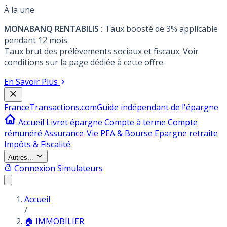
À la une
MONABANQ RENTABILIS :
Taux boosté de 3% applicable
pendant 12 mois
Taux brut des prélèvements sociaux et fiscaux. Voir
conditions sur la page dédiée à cette offre.
En Savoir Plus
France
Transactions.com
Guide indépendant de l'épargne
Accueil
Livret épargne
Compte à terme
Compte
rémunéré
Assurance-Vie
PEA & Bourse
Epargne retraite
Impôts & Fiscalité
Autres...
Connexion
Simulateurs
Accueil
/
🏠 IMMOBILIER