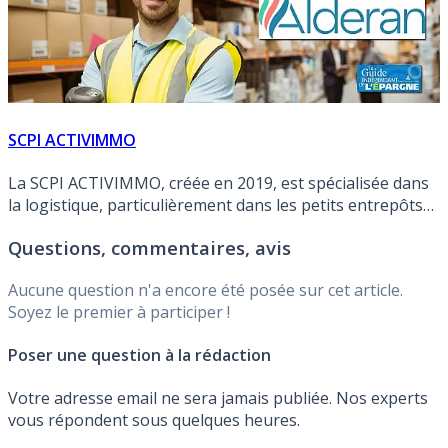
SCPI ACTIVIMMO
La SCPI ACTIVIMMO, créée en 2019, est spécialisée dans
la logistique, particulièrement dans les petits entrepôts
en périphérie des villes (dernier kilomètre). Labelisée ISR
Questions, commentaires, avis
en 2021. ACTIVIMMO, rendement 2025 de 5.49% brut
(TD). Investir via l'assurance-vie et cumulez les avantages
Aucune question n'a encore été posée sur cet article.
! Quel(s) contrat(s) d'assurance-vie choisir pour cette SCPI
Soyez le premier à participer !
?
Poser une question à la rédaction
Votre adresse email ne sera jamais publiée. Nos experts
vous répondent sous quelques heures.