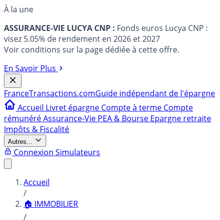
À la une
ASSURANCE-VIE LUCYA CNP :
Fonds euros Lucya CNP :
visez 5.05% de rendement en 2026 et 2027
Voir conditions sur la page dédiée à cette offre.
En Savoir Plus
France
Transactions.com
Guide indépendant de l'épargne
Accueil
Livret épargne
Compte à terme
Compte
rémunéré
Assurance-Vie
PEA & Bourse
Epargne retraite
Impôts & Fiscalité
Autres...
Connexion
Simulateurs
Accueil
/
🏠 IMMOBILIER
/