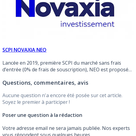
SCPI NOVAXIA NEO
Lancée en 2019, première SCPI du marché sans frais
d’entrée (0% de frais de souscription), NEO est proposée
par Novaxia Investissement. L’objectif de rendement est
Questions, commentaires, avis
de 5.50% brut. NEO, rendement 2025 de 5.50% brut (TD).
Objectif de rendement 2026 de 6.00 % (non garanti).
Aucune question n'a encore été posée sur cet article.
Soyez le premier à participer !
Poser une question à la rédaction
Votre adresse email ne sera jamais publiée. Nos experts
vous répondent sous quelques heures.