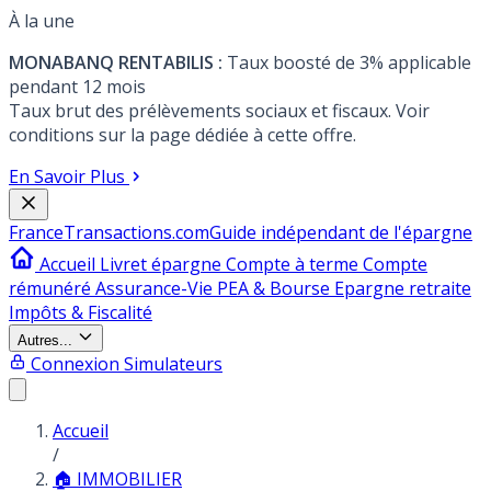
À la une
MONABANQ RENTABILIS :
Taux boosté de 3% applicable
pendant 12 mois
Taux brut des prélèvements sociaux et fiscaux. Voir
conditions sur la page dédiée à cette offre.
En Savoir Plus
France
Transactions.com
Guide indépendant de l'épargne
Accueil
Livret épargne
Compte à terme
Compte
rémunéré
Assurance-Vie
PEA & Bourse
Epargne retraite
Impôts & Fiscalité
Autres...
Connexion
Simulateurs
Accueil
/
🏠 IMMOBILIER