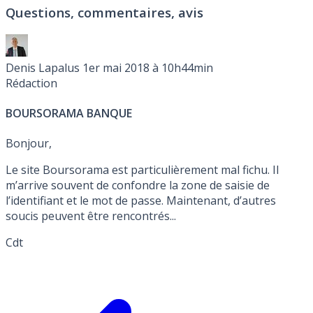
Questions, commentaires, avis
Premier gratuite sans limitation de durée, sous
conditions. Détails.
Denis Lapalus
1er mai 2018 à 10h44min
Rédaction
BOURSORAMA BANQUE
Bonjour,
Le site Boursorama est particulièrement mal fichu. Il
m’arrive souvent de confondre la zone de saisie de
l’identifiant et le mot de passe. Maintenant, d’autres
soucis peuvent être rencontrés...
Cdt