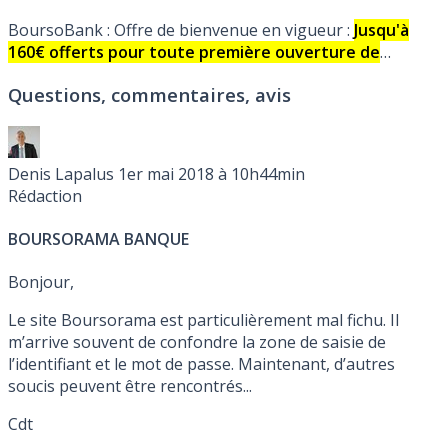
BoursoBank : Offre de bienvenue en vigueur :
Jusqu'à
160€ offerts pour toute première ouverture de
compte courant, sous conditions.
Carte bancaire VISA
Questions, commentaires, avis
Premier gratuite sans limitation de durée, sous
conditions. Détails.
Denis Lapalus
1er mai 2018 à 10h44min
Rédaction
BOURSORAMA BANQUE
Bonjour,
Le site Boursorama est particulièrement mal fichu. Il
m’arrive souvent de confondre la zone de saisie de
l’identifiant et le mot de passe. Maintenant, d’autres
soucis peuvent être rencontrés...
Cdt