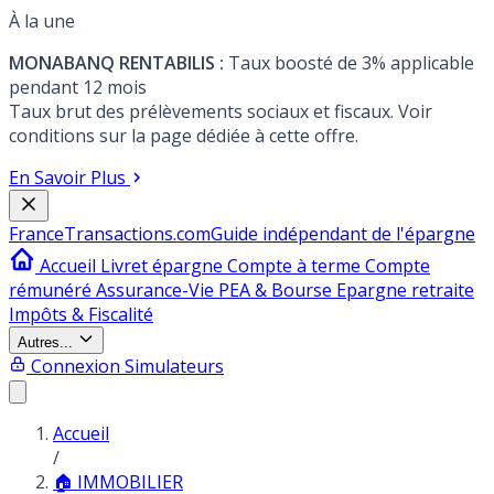
À la une
MONABANQ RENTABILIS :
Taux boosté de 3% applicable
pendant 12 mois
Taux brut des prélèvements sociaux et fiscaux. Voir
conditions sur la page dédiée à cette offre.
En Savoir Plus
France
Transactions.com
Guide indépendant de l'épargne
Accueil
Livret épargne
Compte à terme
Compte
rémunéré
Assurance-Vie
PEA & Bourse
Epargne retraite
Impôts & Fiscalité
Autres...
Connexion
Simulateurs
Accueil
/
🏠 IMMOBILIER