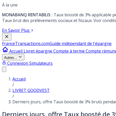
À la une
MONABANQ RENTABILIS :
Taux boosté de 3% applicable p
Taux brut des prélèvements sociaux et fiscaux. Voir conditi
En Savoir Plus
France
Transactions.com
Guide indépendant de l'épargne
Accueil
Livret épargne
Compte à terme
Compte rémun
Autres...
Connexion
Simulateurs
Accueil
/
LIVRET GOODVEST
/
Derniers jours, offre Taux boosté de 3% bruts pendan
Derniers jours, offre Taux boosté de 