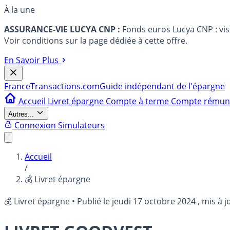
À la une
ASSURANCE-VIE LUCYA CNP :
Fonds euros Lucya CNP : vi
Voir conditions sur la page dédiée à cette offre.
En Savoir Plus
France
Transactions.com
Guide indépendant de l'épargne
Accueil
Livret épargne
Compte à terme
Compte rému
Autres...
Connexion
Simulateurs
Accueil
/
💰 Livret épargne
💰 Livret épargne
•
Publié le
jeudi 17 octobre 2024
, mis à j