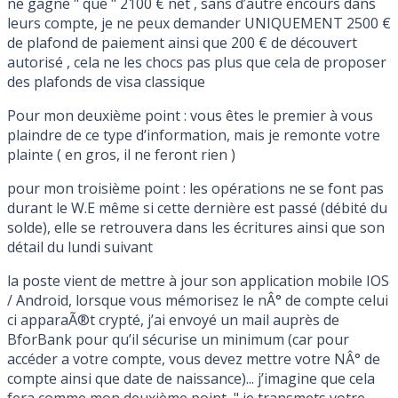
ne gagne " que " 2100 € net , sans d’autre encours dans
leurs compte, je ne peux demander UNIQUEMENT 2500 €
de plafond de paiement ainsi que 200 € de découvert
autorisé , cela ne les chocs pas plus que cela de proposer
des plafonds de visa classique
Pour mon deuxième point : vous êtes le premier à vous
plaindre de ce type d’information, mais je remonte votre
plainte ( en gros, il ne feront rien )
pour mon troisième point : les opérations ne se font pas
durant le W.E même si cette dernière est passé (débité du
solde), elle se retrouvera dans les écritures ainsi que son
détail du lundi suivant
la poste vient de mettre à jour son application mobile IOS
/ Android, lorsque vous mémorisez le nÂ° de compte celui
ci apparaÃ®t crypté, j’ai envoyé un mail auprès de
BforBank pour qu’il sécurise un minimum (car pour
accéder a votre compte, vous devez mettre votre NÂ° de
compte ainsi que date de naissance)... j’imagine que cela
fera comme mon deuxième point, " je transmets votre