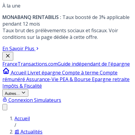
À la une
MONABANQ RENTABILIS :
Taux boosté de 3% applicable
pendant 12 mois
Taux brut des prélèvements sociaux et fiscaux. Voir
conditions sur la page dédiée à cette offre.
En Savoir Plus
France
Transactions.com
Guide indépendant de l'épargne
Accueil
Livret épargne
Compte à terme
Compte
rémunéré
Assurance-Vie
PEA & Bourse
Epargne retraite
Impôts & Fiscalité
Autres...
Connexion
Simulateurs
Accueil
/
📰 Actualités