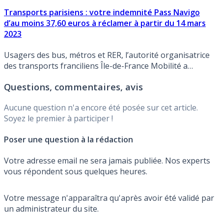
Transports parisiens : votre indemnité Pass Navigo
d’au moins 37,60 euros à réclamer à partir du 14 mars
2023
Usagers des bus, métros et RER, l’autorité organisatrice
des transports franciliens Île-de-France Mobilité a
annoncé le versement d’une indemnité d’au moins un
Questions, commentaires, avis
demi-mois, soit 37.60 euros, à tous les usagers qui en
feront la demande.
Aucune question n'a encore été posée sur cet article.
Soyez le premier à participer !
Poser une question à la rédaction
Votre adresse email ne sera jamais publiée. Nos experts
vous répondent sous quelques heures.
Votre message n'apparaîtra qu'après avoir été validé par
un administrateur du site.