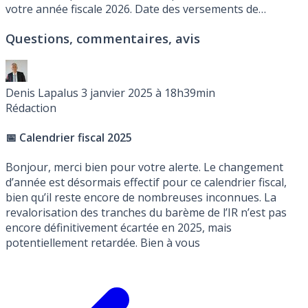
votre année fiscale 2026. Date des versements de
l’avance, périodes de déclaration des revenus 2025 en
Questions, commentaires, avis
2026. Avis d’imposition 2026 portant sur les revenus
perçus en 2025.
Denis Lapalus
3 janvier 2025 à 18h39min
Rédaction
📅 Calendrier fiscal 2025
Bonjour, merci bien pour votre alerte. Le changement
d’année est désormais effectif pour ce calendrier fiscal,
bien qu’il reste encore de nombreuses inconnues. La
revalorisation des tranches du barème de l’IR n’est pas
encore définitivement écartée en 2025, mais
potentiellement retardée. Bien à vous