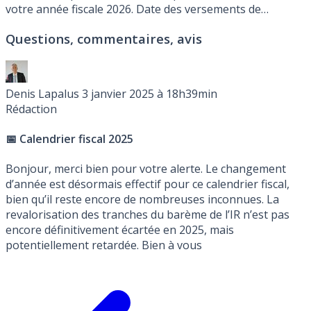
votre année fiscale 2026. Date des versements de
l’avance, périodes de déclaration des revenus 2025 en
Questions, commentaires, avis
2026. Avis d’imposition 2026 portant sur les revenus
perçus en 2025.
Denis Lapalus
3 janvier 2025 à 18h39min
Rédaction
📅 Calendrier fiscal 2025
Bonjour, merci bien pour votre alerte. Le changement
d’année est désormais effectif pour ce calendrier fiscal,
bien qu’il reste encore de nombreuses inconnues. La
revalorisation des tranches du barème de l’IR n’est pas
encore définitivement écartée en 2025, mais
potentiellement retardée. Bien à vous