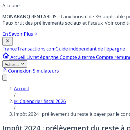
À la une
MONABANQ RENTABILIS :
Taux boosté de 3% applicable p
Taux brut des prélèvements sociaux et fiscaux. Voir conditi
En Savoir Plus
France
Transactions.com
Guide indépendant de l'épargne
Accueil
Livret épargne
Compte à terme
Compte rémun
Autres...
Connexion
Simulateurs
Accueil
/
📅 Calendrier fiscal 2026
/
Impôt 2024 : prélèvement du reste à payer par le con
Impôt 2024 : prélèvement du reste à p