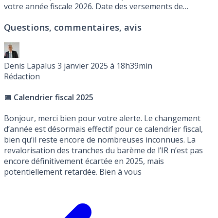
votre année fiscale 2026. Date des versements de
l’avance, périodes de déclaration des revenus 2025 en
Questions, commentaires, avis
2026. Avis d’imposition 2026 portant sur les revenus
perçus en 2025.
Denis Lapalus
3 janvier 2025 à 18h39min
Rédaction
📅 Calendrier fiscal 2025
Bonjour, merci bien pour votre alerte. Le changement
d’année est désormais effectif pour ce calendrier fiscal,
bien qu’il reste encore de nombreuses inconnues. La
revalorisation des tranches du barème de l’IR n’est pas
encore définitivement écartée en 2025, mais
potentiellement retardée. Bien à vous