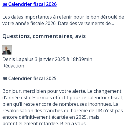
📅 Calendrier fiscal 2026
Les dates importantes à retenir pour le bon déroulé de
votre année fiscale 2026. Date des versements de
l’avance, périodes de déclaration des revenus 2025 en
Questions, commentaires, avis
2026. Avis d’imposition 2026 portant sur les revenus
perçus en 2025.
Denis Lapalus
3 janvier 2025 à 18h39min
Rédaction
📅 Calendrier fiscal 2025
Bonjour, merci bien pour votre alerte. Le changement
d’année est désormais effectif pour ce calendrier fiscal,
bien qu’il reste encore de nombreuses inconnues. La
revalorisation des tranches du barème de l’IR n’est pas
encore définitivement écartée en 2025, mais
potentiellement retardée. Bien à vous