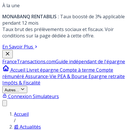
À la une
MONABANQ RENTABILIS :
Taux boosté de 3% applicable
pendant 12 mois
Taux brut des prélèvements sociaux et fiscaux. Voir
conditions sur la page dédiée à cette offre.
En Savoir Plus
France
Transactions.com
Guide indépendant de l'épargne
Accueil
Livret épargne
Compte à terme
Compte
rémunéré
Assurance-Vie
PEA & Bourse
Epargne retraite
Impôts & Fiscalité
Autres...
Connexion
Simulateurs
Accueil
/
📰 Actualités