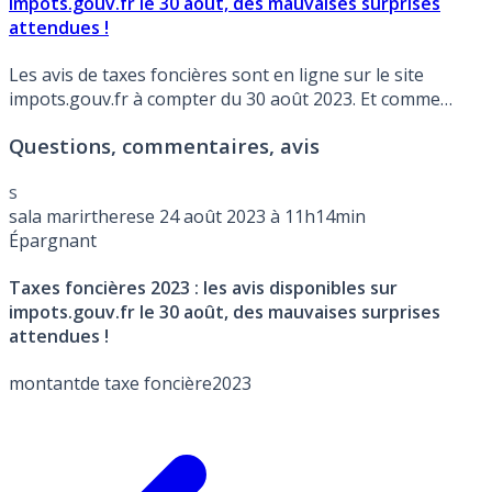
impots.gouv.fr le 30 août, des mauvaises surprises
attendues !
Les avis de taxes foncières sont en ligne sur le site
impots.gouv.fr à compter du 30 août 2023. Et comme
désormais chaque année, la crainte des propriétaires est
Questions, commentaires, avis
de se retrouver dans le classement des plus fortes
hausses.
s
sala marirtherese
24 août 2023 à 11h14min
Épargnant
Taxes foncières 2023 : les avis disponibles sur
impots.gouv.fr le 30 août, des mauvaises surprises
attendues !
montantde taxe foncière2023