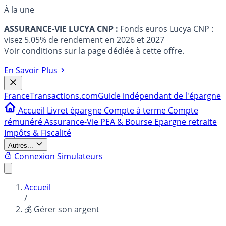
À la une
ASSURANCE-VIE LUCYA CNP :
Fonds euros Lucya CNP :
visez 5.05% de rendement en 2026 et 2027
Voir conditions sur la page dédiée à cette offre.
En Savoir Plus
France
Transactions.com
Guide indépendant de l'épargne
Accueil
Livret épargne
Compte à terme
Compte
rémunéré
Assurance-Vie
PEA & Bourse
Epargne retraite
Impôts & Fiscalité
Autres...
Connexion
Simulateurs
Accueil
/
💰 Gérer son argent