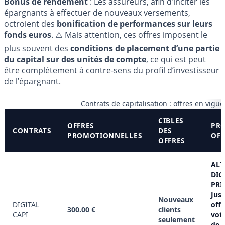
Bonus de rendement
: Les assureurs, afin d’inciter les
épargnants à effectuer de nouveaux versements,
octroient des
bonification de performances sur leurs
fonds euros
. ⚠️ Mais attention, ces offres imposent le
plus souvent des
conditions de placement d’une partie
du capital sur des unités de compte
, ce qui est peut
être complétement à contre-sens du profil d’investisseur
de l’épargnant.
Contrats de capitalisation : offres en vigu
CIBLES
OFFRES
PRO
CONTRATS
DES
PROMOTIONNELLES
OFF
OFFRES
ALT
DIG
PRI
Jus
Nouveaux
DIGITAL
offe
300.00 €
clients
CAPI
vot
seulement
de