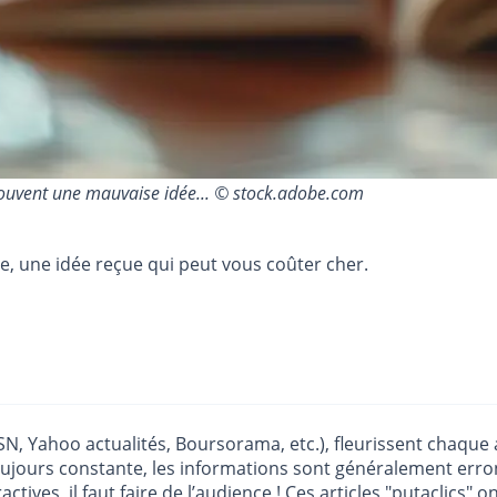
s souvent une mauvaise idée... © stock.adobe.com
bre, une idée reçue qui peut vous coûter cher.
MSN, Yahoo actualités, Boursorama, etc.), fleurissent chaqu
st toujours constante, les informations sont généralement err
ctives, il faut faire de l’audience ! Ces articles "putaclics" 