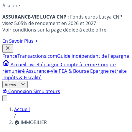
À la une
ASSURANCE-VIE LUCYA CNP :
Fonds euros Lucya CNP :
visez 5.05% de rendement en 2026 et 2027
Voir conditions sur la page dédiée à cette offre.
En Savoir Plus
France
Transactions.com
Guide indépendant de l'épargne
Accueil
Livret épargne
Compte à terme
Compte
rémunéré
Assurance-Vie
PEA & Bourse
Epargne retraite
Impôts & Fiscalité
Autres...
Connexion
Simulateurs
Accueil
/
🏠 IMMOBILIER