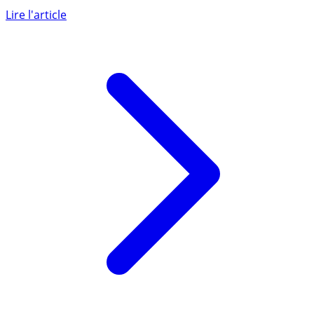
Après le lancement en juin 2016 du 1er FILM proposé par
A Plus Finance, une prochaine publication AMF sur la
doctrine (...)
Lire l'article