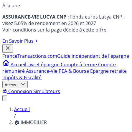
À la une
ASSURANCE-VIE LUCYA CNP :
Fonds euros Lucya CNP :
visez 5.05% de rendement en 2026 et 2027
Voir conditions sur la page dédiée à cette offre.
En Savoir Plus
France
Transactions.com
Guide indépendant de l'épargne
Accueil
Livret épargne
Compte à terme
Compte
rémunéré
Assurance-Vie
PEA & Bourse
Epargne retraite
Impôts & Fiscalité
Autres...
Connexion
Simulateurs
Accueil
/
🏠 IMMOBILIER