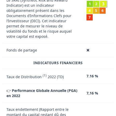
Le SRRI (Synthetic Risk and Reward
3
1
2
Indicator) est un indicateur
obligatoirement présent dans les
4
5
6
Documents d’Informations Clefs pour
7
l’Investisseur (DICI). Cet indicateur
permet de mesurer le niveau de
volatilité du fonds et le risque auquel
votre capital est exposé.
Fonds de partage
❌
INDICATEURS FINANCIERS
(1)
7.16 %
Taux de Distribution
2022 (TD)
👉
Performance Globale Annuelle (PGA)
7,16 %
en 2022
Taux endettement (Rapport entre le
montant du capital restant dû des