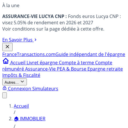
À la une
ASSURANCE-VIE LUCYA CNP :
Fonds euros Lucya CNP :
visez 5.05% de rendement en 2026 et 2027
Voir conditions sur la page dédiée à cette offre.
En Savoir Plus
France
Transactions.com
Guide indépendant de l'épargne
Accueil
Livret épargne
Compte à terme
Compte
rémunéré
Assurance-Vie
PEA & Bourse
Epargne retraite
Impôts & Fiscalité
Autres...
Connexion
Simulateurs
Accueil
/
🏠 IMMOBILIER
/