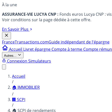
À la une
ASSURANCE-VIE LUCYA CNP :
Fonds euros Lucya CNP : vi
Voir conditions sur la page dédiée à cette offre.
En Savoir Plus
France
Transactions.com
Guide indépendant de l'épargne
Accueil
Livret épargne
Compte à terme
Compte rému
Autres...
Connexion
Simulateurs
Accueil
/
🏠 IMMOBILIER
/
🏢 SCPI
/
🏠 SCPI de rendements