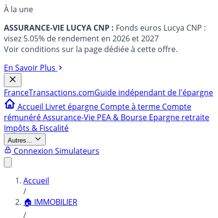
À la une
ASSURANCE-VIE LUCYA CNP :
Fonds euros Lucya CNP :
visez 5.05% de rendement en 2026 et 2027
Voir conditions sur la page dédiée à cette offre.
En Savoir Plus
France
Transactions.com
Guide indépendant de l'épargne
Accueil
Livret épargne
Compte à terme
Compte
rémunéré
Assurance-Vie
PEA & Bourse
Epargne retraite
Impôts & Fiscalité
Autres...
Connexion
Simulateurs
Accueil
/
🏠 IMMOBILIER
/