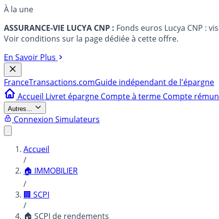
À la une
ASSURANCE-VIE LUCYA CNP :
Fonds euros Lucya CNP : vi
Voir conditions sur la page dédiée à cette offre.
En Savoir Plus
France
Transactions.com
Guide indépendant de l'épargne
Accueil
Livret épargne
Compte à terme
Compte rému
Autres...
Connexion
Simulateurs
Accueil
/
🏠 IMMOBILIER
/
🏢 SCPI
/
🏠 SCPI de rendements