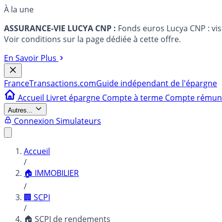
À la une
ASSURANCE-VIE LUCYA CNP :
Fonds euros Lucya CNP : vi
Voir conditions sur la page dédiée à cette offre.
En Savoir Plus
France
Transactions.com
Guide indépendant de l'épargne
Accueil
Livret épargne
Compte à terme
Compte rému
Autres...
Connexion
Simulateurs
Accueil
/
🏠 IMMOBILIER
/
🏢 SCPI
/
🏠 SCPI de rendements