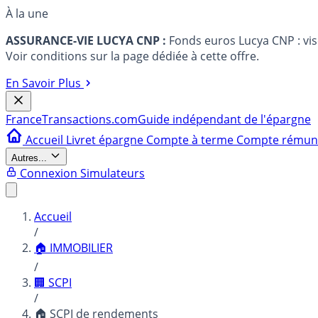
À la une
ASSURANCE-VIE LUCYA CNP :
Fonds euros Lucya CNP : vi
Voir conditions sur la page dédiée à cette offre.
En Savoir Plus
France
Transactions.com
Guide indépendant de l'épargne
Accueil
Livret épargne
Compte à terme
Compte rému
Autres...
Connexion
Simulateurs
Accueil
/
🏠 IMMOBILIER
/
🏢 SCPI
/
🏠 SCPI de rendements