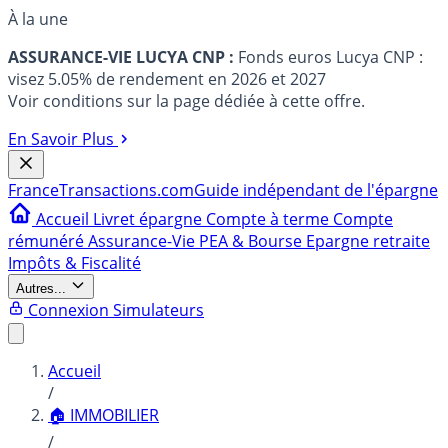
À la une
ASSURANCE-VIE LUCYA CNP :
Fonds euros Lucya CNP :
visez 5.05% de rendement en 2026 et 2027
Voir conditions sur la page dédiée à cette offre.
En Savoir Plus
France
Transactions.com
Guide indépendant de l'épargne
Accueil
Livret épargne
Compte à terme
Compte
rémunéré
Assurance-Vie
PEA & Bourse
Epargne retraite
Impôts & Fiscalité
Autres...
Connexion
Simulateurs
Accueil
/
🏠 IMMOBILIER
/