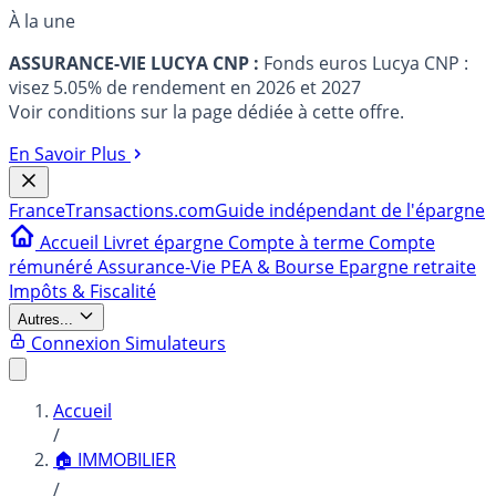
À la une
ASSURANCE-VIE LUCYA CNP :
Fonds euros Lucya CNP :
visez 5.05% de rendement en 2026 et 2027
Voir conditions sur la page dédiée à cette offre.
En Savoir Plus
France
Transactions.com
Guide indépendant de l'épargne
Accueil
Livret épargne
Compte à terme
Compte
rémunéré
Assurance-Vie
PEA & Bourse
Epargne retraite
Impôts & Fiscalité
Autres...
Connexion
Simulateurs
Accueil
/
🏠 IMMOBILIER
/