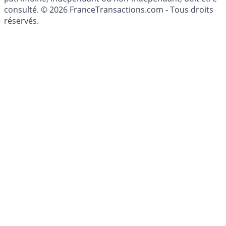
conseillé personnellement, un conseiller en gestion de
patrimoine, indépendant ou non-indépendant, doit être
consulté. © 2026 FranceTransactions.com - Tous droits
réservés.