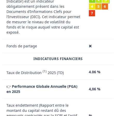
Indicator) est un indicateur
obligatoirement présent dans les
4
5
6
Documents d’Informations Clefs pour
7
l’Investisseur (DICI). Cet indicateur permet
de mesurer le niveau de volatilité du
fonds et le risque auquel votre capital est
exposé.
Fonds de partage
❌
INDICATEURS FINANCIERS
(1)
4.06 %
Taux de Distribution
2025 (TD)
👉
Performance Globale Annuelle (PGA)
4,06 %
en 2025
Taux endettement (Rapport entre le
montant du capital restant dû des
emprunts contractés par la SCPI et l'actif
%