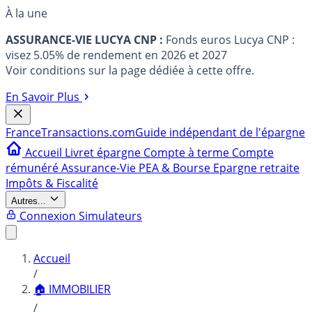
À la une
ASSURANCE-VIE LUCYA CNP :
Fonds euros Lucya CNP :
visez 5.05% de rendement en 2026 et 2027
Voir conditions sur la page dédiée à cette offre.
En Savoir Plus
France
Transactions.com
Guide indépendant de l'épargne
Accueil
Livret épargne
Compte à terme
Compte
rémunéré
Assurance-Vie
PEA & Bourse
Epargne retraite
Impôts & Fiscalité
Autres...
Connexion
Simulateurs
Accueil
/
🏠 IMMOBILIER
/