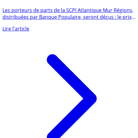
Alerte SCPI ⚠️ : la SCPI Atlantique Mur Régions,
proposée aux clients Banque Populaire, s’effondre : -
11 %
Les porteurs de parts de la SCPI Atlantique Mur Régions,
distribuées par Banque Populaire, seront déçus : le prix
de (...)
Lire l'article