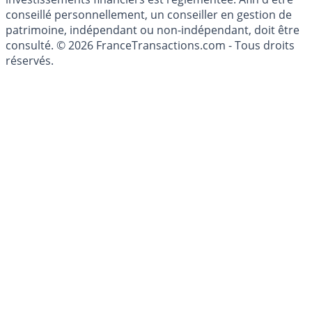
du Code Monétaire et Financier. L'activité de conseil en
investissements financiers est réglementée. Afin d'être
conseillé personnellement, un conseiller en gestion de
patrimoine, indépendant ou non-indépendant, doit être
consulté. © 2026 FranceTransactions.com - Tous droits
réservés.