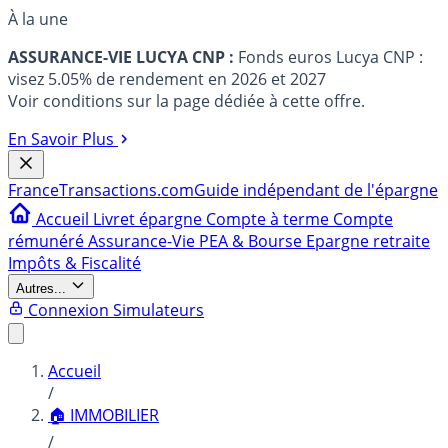
À la une
ASSURANCE-VIE LUCYA CNP :
Fonds euros Lucya CNP :
visez 5.05% de rendement en 2026 et 2027
Voir conditions sur la page dédiée à cette offre.
En Savoir Plus
France
Transactions.com
Guide indépendant de l'épargne
Accueil
Livret épargne
Compte à terme
Compte
rémunéré
Assurance-Vie
PEA & Bourse
Epargne retraite
Impôts & Fiscalité
Autres...
Connexion
Simulateurs
Accueil
/
🏠 IMMOBILIER
/