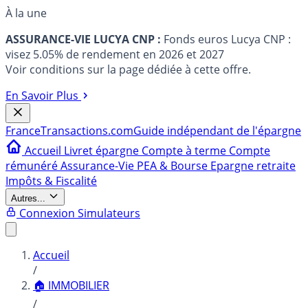
À la une
ASSURANCE-VIE LUCYA CNP :
Fonds euros Lucya CNP :
visez 5.05% de rendement en 2026 et 2027
Voir conditions sur la page dédiée à cette offre.
En Savoir Plus
France
Transactions.com
Guide indépendant de l'épargne
Accueil
Livret épargne
Compte à terme
Compte
rémunéré
Assurance-Vie
PEA & Bourse
Epargne retraite
Impôts & Fiscalité
Autres...
Connexion
Simulateurs
Accueil
/
🏠 IMMOBILIER
/