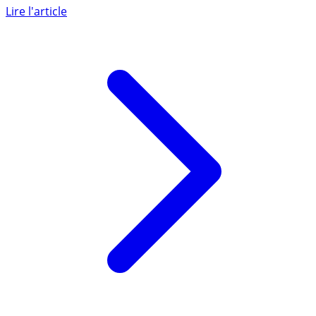
MyShareSCPI ! le prix de la part a augmenté de 4.5 euros
au 1er (...)
Lire l'article