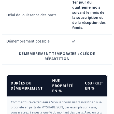
1er jour du
quatrième mois
suivant le mois de
Délai de jouissance des parts
la souscription et
de la réception des
fonds.
Démembrement possible
✅
DÉMEMBREMENT TEMPORAIRE : CLÉS DE
RÉPARTITION
NUE-
DURÉES DU
USUFRUIT
PROPRIÉTÉ
DÉMEMBREMENT
EN %
EN %
Comment lire ce tableau ?
Si vous choisissiez d'investir en nue-
propriété en parts de MYSHARE SCPI, par exemple sur 7 ans,
vous n'aurez à investir que % du montant des parts. Avec un prix