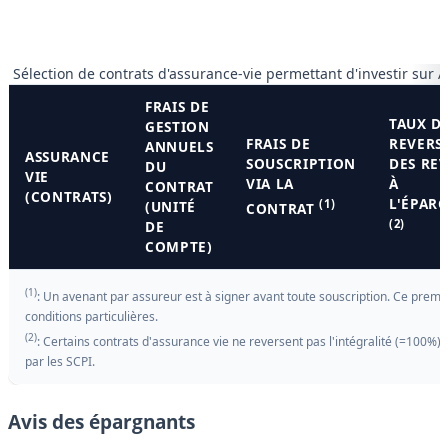
Sélection de contrats d'assurance-vie permettant d'investir su
FRAIS DE
TAUX D
GESTION
FRAIS DE
REVERS
ANNUELS
ASSURANCE
SOUSCRIPTION
DES RE
DU
VIE
VIA LA
À
CONTRAT
(CONTRATS)
L'ÉPAR
(1)
(UNITÉ
CONTRAT
(2)
DE
COMPTE)
(1)
: Un avenant par assureur est à signer avant toute souscription. Ce premie
conditions particulières.
(2)
: Certains contrats d'assurance vie ne reversent pas l'intégralité (=100%)
par les SCPI.
Avis des épargnants