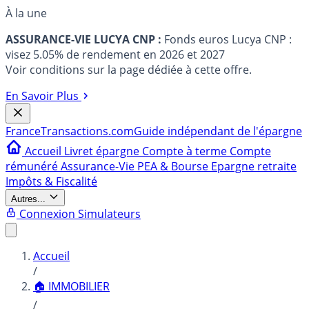
À la une
ASSURANCE-VIE LUCYA CNP :
Fonds euros Lucya CNP :
visez 5.05% de rendement en 2026 et 2027
Voir conditions sur la page dédiée à cette offre.
En Savoir Plus
France
Transactions.com
Guide indépendant de l'épargne
Accueil
Livret épargne
Compte à terme
Compte
rémunéré
Assurance-Vie
PEA & Bourse
Epargne retraite
Impôts & Fiscalité
Autres...
Connexion
Simulateurs
Accueil
/
🏠 IMMOBILIER
/