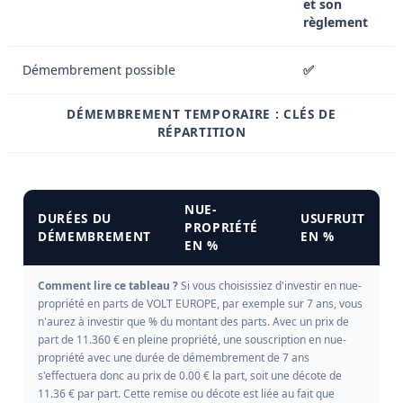
et son
règlement
Démembrement possible
✅
DÉMEMBREMENT TEMPORAIRE : CLÉS DE
RÉPARTITION
NUE-
DURÉES DU
USUFRUIT
PROPRIÉTÉ
DÉMEMBREMENT
EN %
EN %
Comment lire ce tableau ?
Si vous choisissiez d'investir en nue-
propriété en parts de VOLT EUROPE, par exemple sur 7 ans, vous
n'aurez à investir que % du montant des parts. Avec un prix de
part de 11.360 € en pleine propriété, une souscription en nue-
propriété avec une durée de démembrement de 7 ans
s'effectuera donc au prix de 0.00 € la part, soit une décote de
11.36 € par part. Cette remise ou décote est liée au fait que