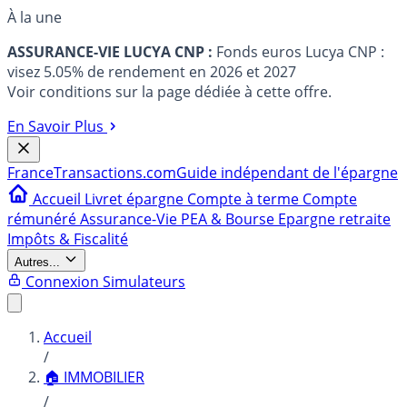
À la une
ASSURANCE-VIE LUCYA CNP :
Fonds euros Lucya CNP :
visez 5.05% de rendement en 2026 et 2027
Voir conditions sur la page dédiée à cette offre.
En Savoir Plus
France
Transactions.com
Guide indépendant de l'épargne
Accueil
Livret épargne
Compte à terme
Compte
rémunéré
Assurance-Vie
PEA & Bourse
Epargne retraite
Impôts & Fiscalité
Autres...
Connexion
Simulateurs
Accueil
/
🏠 IMMOBILIER
/