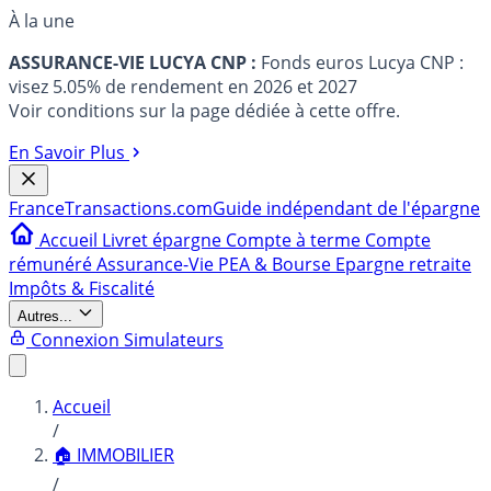
À la une
ASSURANCE-VIE LUCYA CNP :
Fonds euros Lucya CNP :
visez 5.05% de rendement en 2026 et 2027
Voir conditions sur la page dédiée à cette offre.
En Savoir Plus
France
Transactions.com
Guide indépendant de l'épargne
Accueil
Livret épargne
Compte à terme
Compte
rémunéré
Assurance-Vie
PEA & Bourse
Epargne retraite
Impôts & Fiscalité
Autres...
Connexion
Simulateurs
Accueil
/
🏠 IMMOBILIER
/