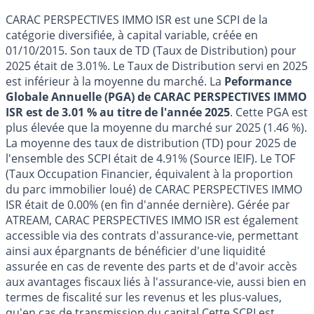
CARAC PERSPECTIVES IMMO ISR est une SCPI de la
catégorie diversifiée, à capital variable, créée en
01/10/2015. Son taux de TD (Taux de Distribution) pour
2025 était de 3.01%. Le Taux de Distribution servi en 2025
est inférieur à la moyenne du marché. La
Peformance
Globale Annuelle (PGA) de CARAC PERSPECTIVES IMMO
ISR est de 3.01 % au titre de l'année 2025
. Cette PGA est
plus élevée que la moyenne du marché sur 2025 (1.46 %).
La moyenne des taux de distribution (TD) pour 2025 de
l'ensemble des SCPI était de 4.91% (Source IEIF). Le TOF
(Taux Occupation Financier, équivalent à la proportion
du parc immobilier loué) de CARAC PERSPECTIVES IMMO
ISR était de 0.00% (en fin d'année dernière). Gérée par
ATREAM, CARAC PERSPECTIVES IMMO ISR est également
accessible via des contrats d'assurance-vie, permettant
ainsi aux épargnants de bénéficier d'une liquidité
assurée en cas de revente des parts et de d'avoir accès
aux avantages fiscaux liés à l'assurance-vie, aussi bien en
termes de fiscalité sur les revenus et les plus-values,
qu'en cas de transmission du capital.Cette SCPI est