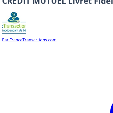
CREDIT MUTUEL Livret Fidél
Par
FranceTransactions.com