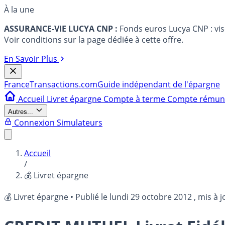
À la une
ASSURANCE-VIE LUCYA CNP :
Fonds euros Lucya CNP : vi
Voir conditions sur la page dédiée à cette offre.
En Savoir Plus
France
Transactions.com
Guide indépendant de l'épargne
Accueil
Livret épargne
Compte à terme
Compte rému
Autres...
Connexion
Simulateurs
Accueil
/
💰 Livret épargne
💰 Livret épargne
•
Publié le
lundi 29 octobre 2012
, mis à j