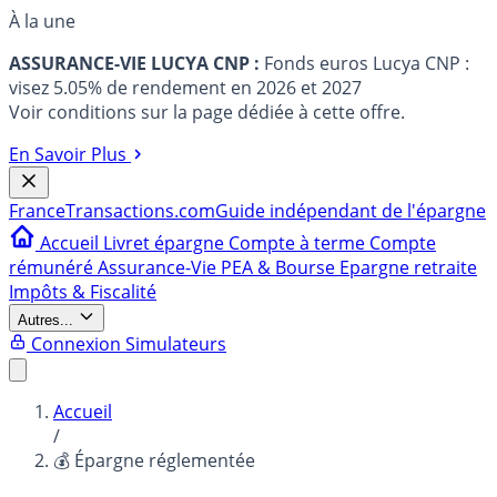
À la une
ASSURANCE-VIE LUCYA CNP :
Fonds euros Lucya CNP :
visez 5.05% de rendement en 2026 et 2027
Voir conditions sur la page dédiée à cette offre.
En Savoir Plus
France
Transactions.com
Guide indépendant de l'épargne
Accueil
Livret épargne
Compte à terme
Compte
rémunéré
Assurance-Vie
PEA & Bourse
Epargne retraite
Impôts & Fiscalité
Autres...
Connexion
Simulateurs
Accueil
/
💰 Épargne réglementée