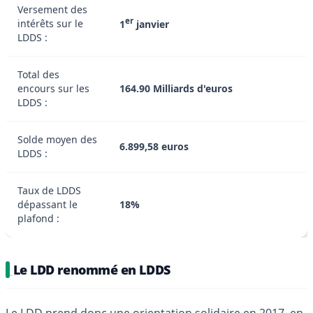
Versement des
er
intérêts sur le
1
janvier
LDDS :
Total des
encours sur les
164.90 Milliards d'euros
LDDS :
Solde moyen des
6.899,58 euros
LDDS :
Taux de LDDS
dépassant le
18%
plafond :
Le LDD renommé en LDDS
Le LDD prend donc une orientation solidaire en 2017, en