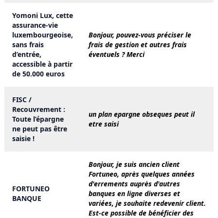
Yomoni Lux, cette
assurance-vie
luxembourgeoise,
Bonjour, pouvez-vous préciser le
sans frais
frais de gestion et autres frais
d’entrée,
éventuels ? Merci
accessible à partir
de 50.000 euros
FISC /
Recouvrement :
un plan epargne obseques peut il
Toute l’épargne
etre saisi
ne peut pas être
saisie !
Bonjour, je suis ancien client
Fortuneo, après quelques années
d'errements auprès d'autres
FORTUNEO
banques en ligne diverses et
BANQUE
variées, je souhaite redevenir client.
Est-ce possible de bénéficier des