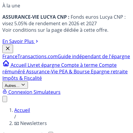
À la une
ASSURANCE-VIE LUCYA CNP :
Fonds euros Lucya CNP :
visez 5.05% de rendement en 2026 et 2027
Voir conditions sur la page dédiée à cette offre.
En Savoir Plus
France
Transactions.com
Guide indépendant de l'épargne
Accueil
Livret épargne
Compte à terme
Compte
rémunéré
Assurance-Vie
PEA & Bourse
Epargne retraite
Impôts & Fiscalité
Autres...
Connexion
Simulateurs
Accueil
/
📧 Newsletters