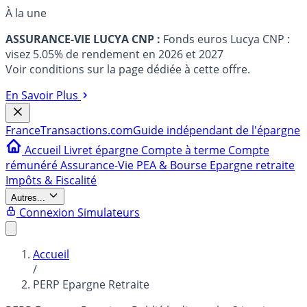
À la une
ASSURANCE-VIE LUCYA CNP :
Fonds euros Lucya CNP :
visez 5.05% de rendement en 2026 et 2027
Voir conditions sur la page dédiée à cette offre.
En Savoir Plus
France
Transactions.com
Guide indépendant de l'épargne
Accueil
Livret épargne
Compte à terme
Compte
rémunéré
Assurance-Vie
PEA & Bourse
Epargne retraite
Impôts & Fiscalité
Autres...
Connexion
Simulateurs
Accueil
/
PERP Epargne Retraite