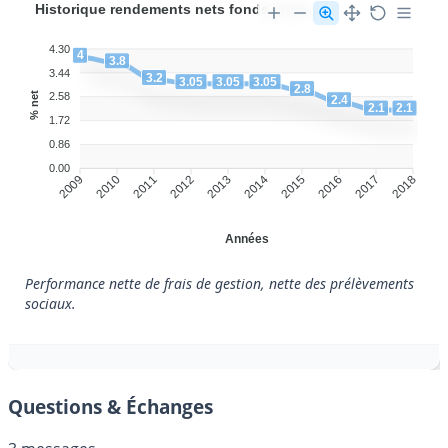
Historique rendements nets fonds euros
4.30
4
3.8
3.44
3.2
3.05
3.05
3.05
2.8
% net
2.58
2.4
2.1
2.1
1.72
0.86
0.00
2009
2010
2011
2012
2013
2014
2015
2016
2017
2018
Années
Performance nette de frais de gestion, nette des prélèvements
sociaux.
Questions & Échanges