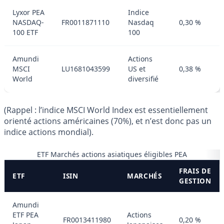
Lyxor PEA
Indice
NASDAQ-
FR0011871110
Nasdaq
0,30 %
100 ETF
100
Amundi
Actions
MSCI
LU1681043599
US et
0,38 %
World
diversifié
(Rappel : l’indice MSCI World Index est essentiellement
orienté actions américaines (70%), et n’est donc pas un
indice actions mondial).
ETF Marchés actions asiatiques éligibles PEA
FRAIS DE
ETF
ISIN
MARCHÉS
GESTION
Amundi
ETF PEA
Actions
FR0013411980
0,20 %