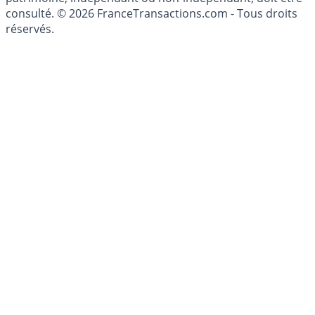
conseillé personnellement, un conseiller en gestion de
patrimoine, indépendant ou non-indépendant, doit être
consulté. © 2026 FranceTransactions.com - Tous droits
réservés.