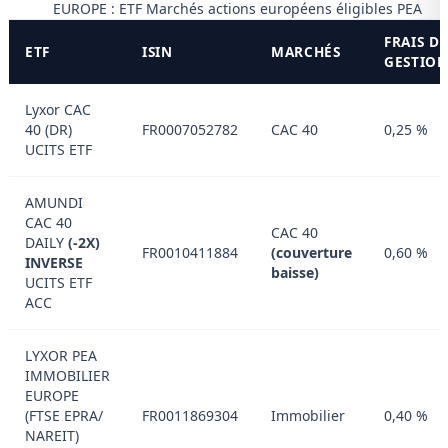
EUROPE : ETF Marchés actions européens éligibles PEA
FRAIS D
ETF
ISIN
MARCHÉS
GESTIO
Lyxor CAC
40 (DR)
FR0007052782
CAC 40
0,25 %
UCITS ETF
AMUNDI
CAC 40
CAC 40
DAILY
(-2X)
FR0010411884
(couverture
0,60 %
INVERSE
baisse)
UCITS ETF
ACC
LYXOR PEA
IMMOBILIER
EUROPE
(FTSE EPRA​ /​
FR0011869304
Immobilier
0,40 %
NAREIT)