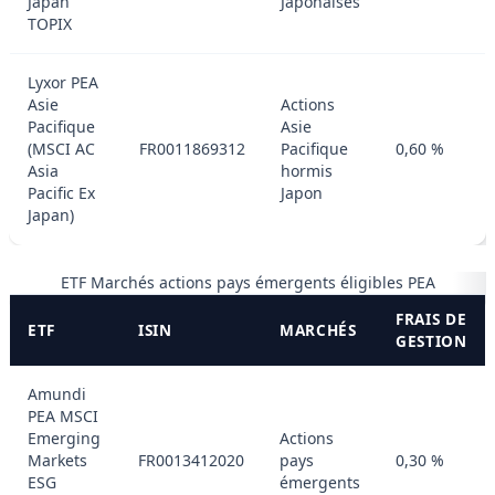
Japan
Japonaises
TOPIX
Lyxor PEA
Asie
Actions
Pacifique
Asie
(MSCI AC
FR0011869312
Pacifique
0,60 %
Asia
hormis
Pacific Ex
Japon
Japan)
ETF Marchés actions pays émergents éligibles PEA
FRAIS DE
ETF
ISIN
MARCHÉS
GESTION
Amundi
PEA MSCI
Emerging
Actions
Markets
FR0013412020
pays
0,30 %
ESG
émergents