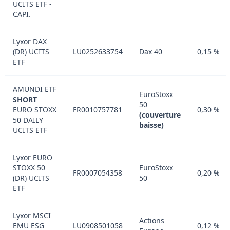
UCITS ETF -
CAPI.
Lyxor DAX
(DR) UCITS
LU0252633754
Dax 40
0,15 %
ETF
AMUNDI ETF
EuroStoxx
SHORT
50
EURO STOXX
FR0010757781
0,30 %
(couverture
50 DAILY
baisse)
UCITS ETF
Lyxor EURO
STOXX 50
EuroStoxx
FR0007054358
0,20 %
(DR) UCITS
50
ETF
Lyxor MSCI
Actions
EMU ESG
LU0908501058
0,12 %