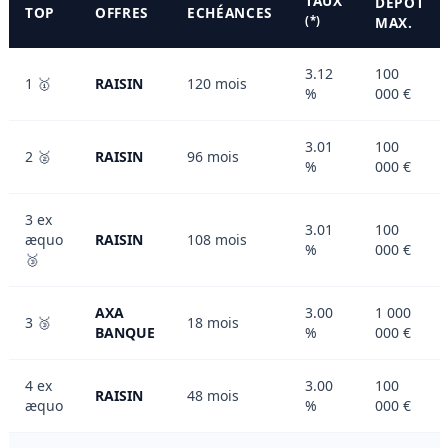
TAUX
DÉPÔT
TOP
OFFRES
ECHÉANCES
(*)
MAX.
3.12
100
1 🥇
RAISIN
120 mois
%
000 €
3.01
100
2 🥈
RAISIN
96 mois
%
000 €
3 ex
3.01
100
æquo
RAISIN
108 mois
%
000 €
🥉
AXA
3.00
1 000
3 🥉
18 mois
BANQUE
%
000 €
4 ex
3.00
100
RAISIN
48 mois
æquo
%
000 €