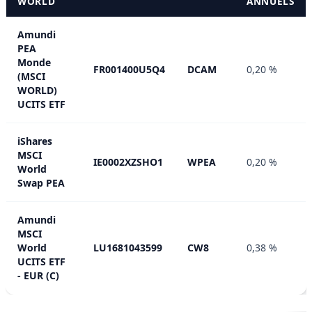
WORLD
ANNUELS
Amundi
PEA
Monde
FR001400U5Q4
DCAM
0,20 %
(MSCI
WORLD)
UCITS ETF
iShares
MSCI
IE0002XZSHO1
WPEA
0,20 %
World
Swap PEA
Amundi
MSCI
World
LU1681043599
CW8
0,38 %
UCITS ETF
- EUR (C)