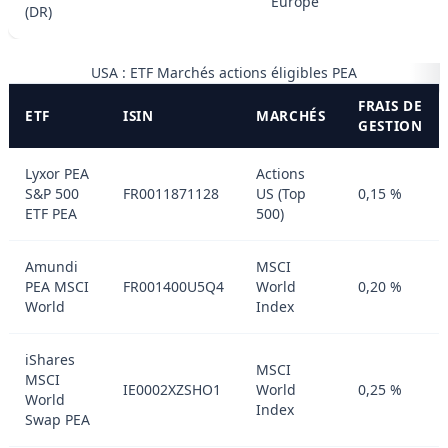
Europe
(DR)
USA : ETF Marchés actions éligibles PEA
FRAIS DE
ETF
ISIN
MARCHÉS
GESTION
Lyxor PEA
Actions
S&P 500
FR0011871128
US (Top
0,15 %
ETF PEA
500)
Amundi
MSCI
PEA MSCI
FR001400U5Q4
World
0,20 %
World
Index
iShares
MSCI
MSCI
IE0002XZSHO1
World
0,25 %
World
Index
Swap PEA