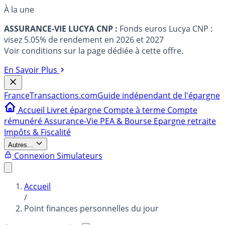
À la une
ASSURANCE-VIE LUCYA CNP :
Fonds euros Lucya CNP :
visez 5.05% de rendement en 2026 et 2027
Voir conditions sur la page dédiée à cette offre.
En Savoir Plus
France
Transactions.com
Guide indépendant de l'épargne
Accueil
Livret épargne
Compte à terme
Compte
rémunéré
Assurance-Vie
PEA & Bourse
Epargne retraite
Impôts & Fiscalité
Autres...
Connexion
Simulateurs
Accueil
/
Point finances personnelles du jour