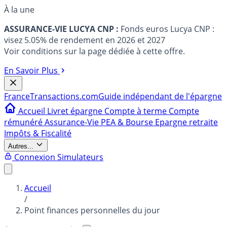
À la une
ASSURANCE-VIE LUCYA CNP :
Fonds euros Lucya CNP :
visez 5.05% de rendement en 2026 et 2027
Voir conditions sur la page dédiée à cette offre.
En Savoir Plus
France
Transactions.com
Guide indépendant de l'épargne
Accueil
Livret épargne
Compte à terme
Compte
rémunéré
Assurance-Vie
PEA & Bourse
Epargne retraite
Impôts & Fiscalité
Autres...
Connexion
Simulateurs
Accueil
/
Point finances personnelles du jour