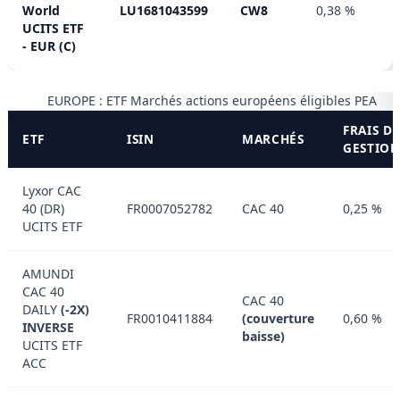
World
LU1681043599
CW8
0,38 %
UCITS ETF
- EUR (C)
EUROPE : ETF Marchés actions européens éligibles PEA
FRAIS D
ETF
ISIN
MARCHÉS
GESTIO
Lyxor CAC
40 (DR)
FR0007052782
CAC 40
0,25 %
UCITS ETF
AMUNDI
CAC 40
CAC 40
DAILY
(-2X)
FR0010411884
(couverture
0,60 %
INVERSE
baisse)
UCITS ETF
ACC