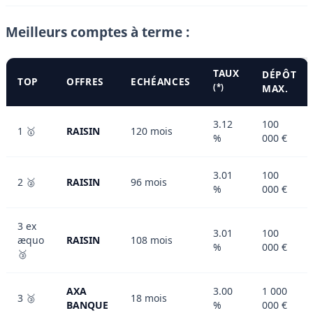
Meilleurs comptes à terme :
TAUX
DÉPÔT
TOP
OFFRES
ECHÉANCES
(*)
MAX.
3.12
100
1 🥇
RAISIN
120 mois
%
000 €
3.01
100
2 🥈
RAISIN
96 mois
%
000 €
3 ex
3.01
100
æquo
RAISIN
108 mois
%
000 €
🥉
AXA
3.00
1 000
3 🥉
18 mois
BANQUE
%
000 €