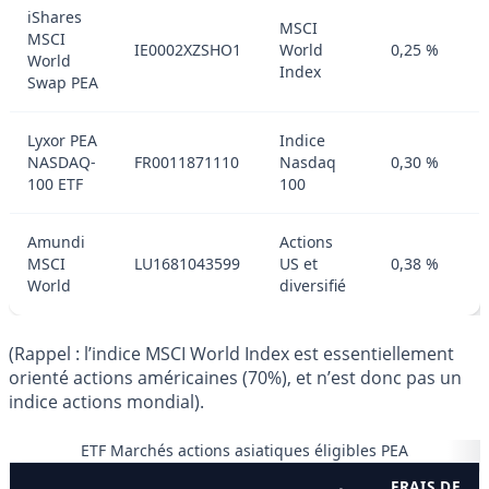
iShares
MSCI
MSCI
IE0002XZSHO1
World
0,25 %
World
Index
Swap PEA
Lyxor PEA
Indice
NASDAQ-
FR0011871110
Nasdaq
0,30 %
100 ETF
100
Amundi
Actions
MSCI
LU1681043599
US et
0,38 %
World
diversifié
(Rappel : l’indice MSCI World Index est essentiellement
orienté actions américaines (70%), et n’est donc pas un
indice actions mondial).
ETF Marchés actions asiatiques éligibles PEA
FRAIS DE