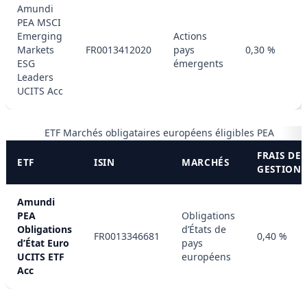
Amundi
PEA MSCI
Emerging
Actions
Markets
FR0013412020
pays
0,30 %
ESG
émergents
Leaders
UCITS Acc
ETF Marchés obligataires européens éligibles PEA
FRAIS DE
ETF
ISIN
MARCHÉS
GESTION
Amundi
PEA
Obligations
Obligations
d’États de
FR0013346681
0,40 %
d’État Euro
pays
UCITS ETF
européens
Acc