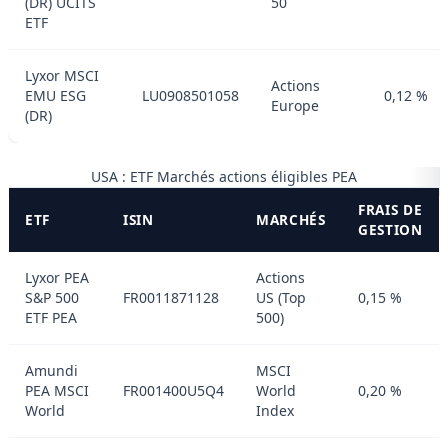
(DR) UCITS
50
ETF
Lyxor MSCI
Actions
EMU ESG
LU0908501058
0,12 %
Europe
(DR)
USA : ETF Marchés actions éligibles PEA
FRAIS DE
ETF
ISIN
MARCHÉS
GESTION
Lyxor PEA
Actions
S&P 500
FR0011871128
US (Top
0,15 %
ETF PEA
500)
Amundi
MSCI
PEA MSCI
FR001400U5Q4
World
0,20 %
World
Index