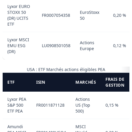
Lyxor EURO
STOXX 50
EuroStoxx
FR0007054358
0,20 %
(DR) UCITS
50
ETF
Lyxor MSCI
Actions
EMU ESG
LU0908501058
0,12 %
Europe
(DR)
USA : ETF Marchés actions éligibles PEA
FRAIS DE
ETF
ISIN
MARCHÉS
GESTION
Lyxor PEA
Actions
S&P 500
FR0011871128
US (Top
0,15 %
ETF PEA
500)
Amundi
MSCI