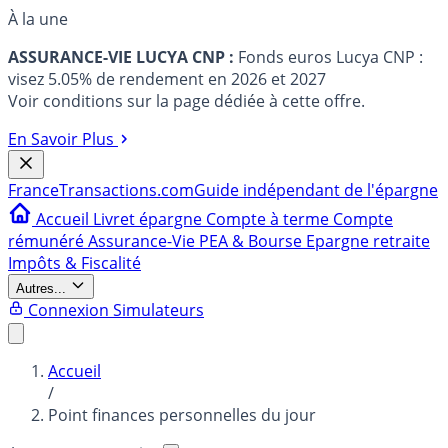
À la une
ASSURANCE-VIE LUCYA CNP :
Fonds euros Lucya CNP :
visez 5.05% de rendement en 2026 et 2027
Voir conditions sur la page dédiée à cette offre.
En Savoir Plus
France
Transactions.com
Guide indépendant de l'épargne
Accueil
Livret épargne
Compte à terme
Compte
rémunéré
Assurance-Vie
PEA & Bourse
Epargne retraite
Impôts & Fiscalité
Autres...
Connexion
Simulateurs
Accueil
/
Point finances personnelles du jour