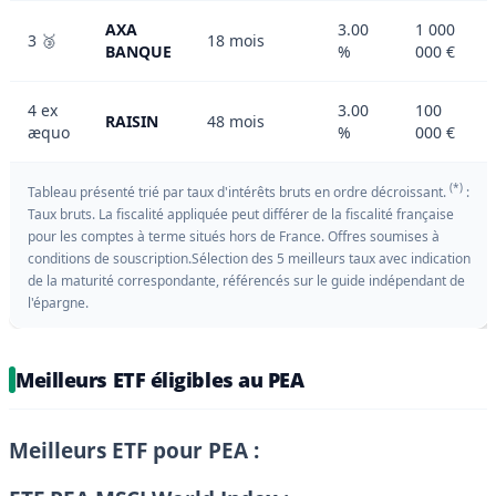
AXA
3.00
1 000
3 🥉
18 mois
BANQUE
%
000 €
4 ex
3.00
100
RAISIN
48 mois
æquo
%
000 €
(*)
Tableau présenté trié par taux d'intérêts bruts en ordre décroissant.
:
Taux bruts. La fiscalité appliquée peut différer de la fiscalité française
pour les comptes à terme situés hors de France. Offres soumises à
conditions de souscription.Sélection des 5 meilleurs taux avec indication
de la maturité correspondante, référencés sur le guide indépendant de
l'épargne.
Meilleurs ETF éligibles au PEA
Meilleurs ETF pour PEA :