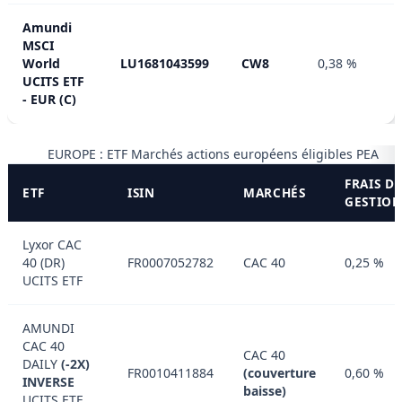
Amundi
MSCI
World
LU1681043599
CW8
0,38 %
UCITS ETF
- EUR (C)
EUROPE : ETF Marchés actions européens éligibles PEA
FRAIS D
ETF
ISIN
MARCHÉS
GESTIO
Lyxor CAC
40 (DR)
FR0007052782
CAC 40
0,25 %
UCITS ETF
AMUNDI
CAC 40
CAC 40
DAILY
(-2X)
FR0010411884
(couverture
0,60 %
INVERSE
baisse)
UCITS ETF