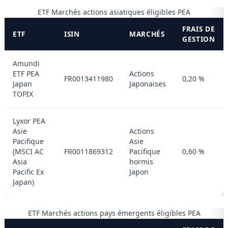
ETF Marchés actions asiatiques éligibles PEA
FRAIS DE
ETF
ISIN
MARCHÉS
GESTION
Amundi
ETF PEA
Actions
FR0013411980
0,20 %
Japan
Japonaises
TOPIX
Lyxor PEA
Asie
Actions
Pacifique
Asie
(MSCI AC
FR0011869312
Pacifique
0,60 %
Asia
hormis
Pacific Ex
Japon
Japan)
ETF Marchés actions pays émergents éligibles PEA