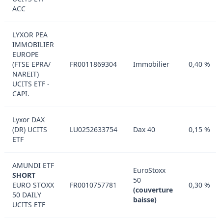
ACC
LYXOR PEA
IMMOBILIER
EUROPE
(FTSE EPRA​ /​
FR0011869304
Immobilier
0,40 %
NAREIT)
UCITS ETF -
CAPI.
Lyxor DAX
(DR) UCITS
LU0252633754
Dax 40
0,15 %
ETF
AMUNDI ETF
EuroStoxx
SHORT
50
EURO STOXX
FR0010757781
0,30 %
(couverture
50 DAILY
baisse)
UCITS ETF