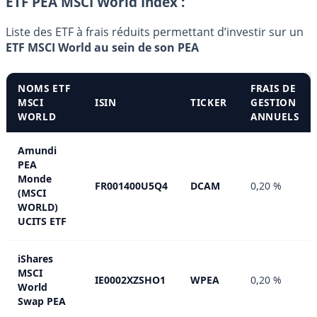
ETF PEA MSCI World Index :
Liste des ETF à frais réduits permettant d’investir sur un
ETF MSCI World au sein de son PEA
NOMS ETF
FRAIS DE
MSCI
ISIN
TICKER
GESTION
WORLD
ANNUELS
Amundi
PEA
Monde
FR001400U5Q4
DCAM
0,20 %
(MSCI
WORLD)
UCITS ETF
iShares
MSCI
IE0002XZSHO1
WPEA
0,20 %
World
Swap PEA