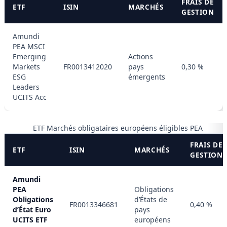
FRAIS DE
ETF
ISIN
MARCHÉS
GESTION
Amundi
PEA MSCI
Emerging
Actions
Markets
FR0013412020
pays
0,30 %
ESG
émergents
Leaders
UCITS Acc
ETF Marchés obligataires européens éligibles PEA
FRAIS DE
ETF
ISIN
MARCHÉS
GESTION
Amundi
PEA
Obligations
Obligations
d’États de
FR0013346681
0,40 %
d’État Euro
pays
UCITS ETF
européens