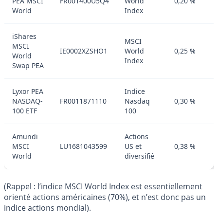
PEA MSCI
FR001400U5Q4
World
0,20 %
World
Index
iShares
MSCI
MSCI
IE0002XZSHO1
World
0,25 %
World
Index
Swap PEA
Lyxor PEA
Indice
NASDAQ-
FR0011871110
Nasdaq
0,30 %
100 ETF
100
Amundi
Actions
MSCI
LU1681043599
US et
0,38 %
World
diversifié
(Rappel : l’indice MSCI World Index est essentiellement
orienté actions américaines (70%), et n’est donc pas un
indice actions mondial).