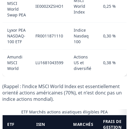
MSCI
MSCI
IE0002XZSHO1
World
0,25 %
World
Index
Swap PEA
Lyxor PEA
Indice
NASDAQ-
FR0011871110
Nasdaq
0,30 %
100 ETF
100
Amundi
Actions
MSCI
LU1681043599
US et
0,38 %
World
diversifié
(Rappel : l’indice MSCI World Index est essentiellement
orienté actions américaines (70%), et n’est donc pas un
indice actions mondial).
ETF Marchés actions asiatiques éligibles PEA
FRAIS DE
ETF
ISIN
MARCHÉS
GESTION