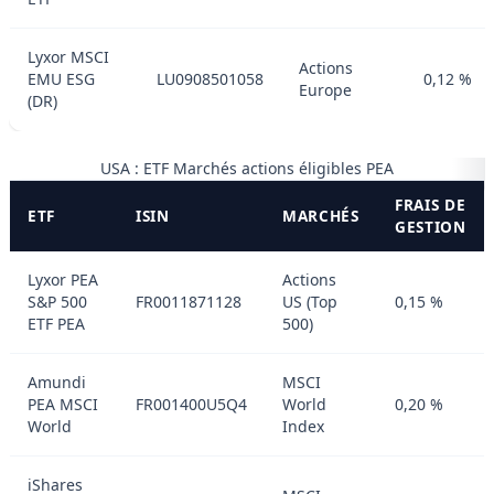
Lyxor MSCI
Actions
EMU ESG
LU0908501058
0,12 %
Europe
(DR)
USA : ETF Marchés actions éligibles PEA
FRAIS DE
ETF
ISIN
MARCHÉS
GESTION
Lyxor PEA
Actions
S&P 500
FR0011871128
US (Top
0,15 %
ETF PEA
500)
Amundi
MSCI
PEA MSCI
FR001400U5Q4
World
0,20 %
World
Index
iShares