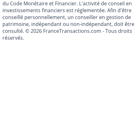
l'épargne ne sont aucunement des conseils en
investissement au sens des articles L. 321-1 et D. 321-1
du Code Monétaire et Financier. L'activité de conseil en
investissements financiers est réglementée. Afin d'être
conseillé personnellement, un conseiller en gestion de
patrimoine, indépendant ou non-indépendant, doit être
consulté. © 2026 FranceTransactions.com - Tous droits
réservés.