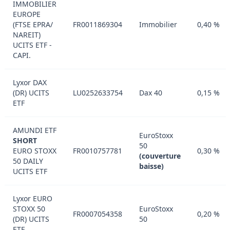
IMMOBILIER
EUROPE
(FTSE EPRA​ /​
FR0011869304
Immobilier
0,40 %
NAREIT)
UCITS ETF -
CAPI.
Lyxor DAX
(DR) UCITS
LU0252633754
Dax 40
0,15 %
ETF
AMUNDI ETF
EuroStoxx
SHORT
50
EURO STOXX
FR0010757781
0,30 %
(couverture
50 DAILY
baisse)
UCITS ETF
Lyxor EURO
STOXX 50
EuroStoxx
FR0007054358
0,20 %
(DR) UCITS
50
ETF