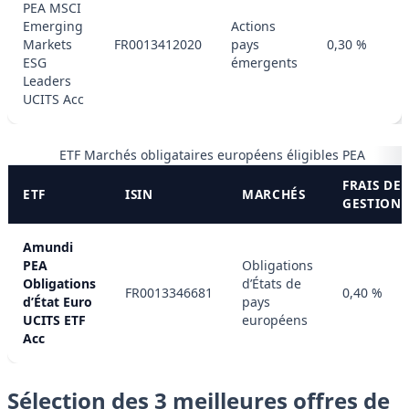
PEA MSCI
Emerging
Actions
Markets
FR0013412020
pays
0,30 %
ESG
émergents
Leaders
UCITS Acc
ETF Marchés obligataires européens éligibles PEA
FRAIS DE
ETF
ISIN
MARCHÉS
GESTION
Amundi
PEA
Obligations
Obligations
d’États de
FR0013346681
0,40 %
d’État Euro
pays
UCITS ETF
européens
Acc
Sélection des 3 meilleures offres de