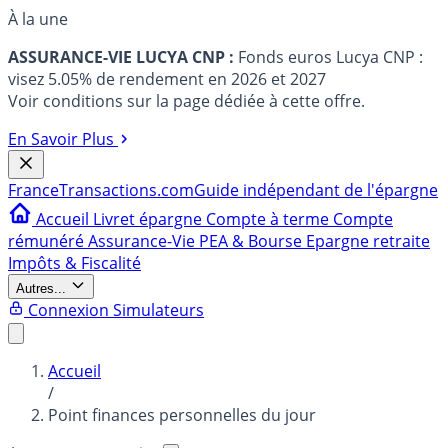
À la une
ASSURANCE-VIE LUCYA CNP :
Fonds euros Lucya CNP :
visez 5.05% de rendement en 2026 et 2027
Voir conditions sur la page dédiée à cette offre.
En Savoir Plus
France
Transactions.com
Guide indépendant de l'épargne
Accueil
Livret épargne
Compte à terme
Compte
rémunéré
Assurance-Vie
PEA & Bourse
Epargne retraite
Impôts & Fiscalité
Autres...
Connexion
Simulateurs
Accueil
/
Point finances personnelles du jour