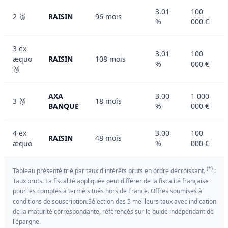
3.01
100
2 🥈
RAISIN
96 mois
%
000 €
3 ex
3.01
100
æquo
RAISIN
108 mois
%
000 €
🥉
AXA
3.00
1 000
3 🥉
18 mois
BANQUE
%
000 €
4 ex
3.00
100
RAISIN
48 mois
æquo
%
000 €
(*)
Tableau présenté trié par taux d'intérêts bruts en ordre décroissant.
:
Taux bruts. La fiscalité appliquée peut différer de la fiscalité française
pour les comptes à terme situés hors de France. Offres soumises à
conditions de souscription.Sélection des 5 meilleurs taux avec indication
de la maturité correspondante, référencés sur le guide indépendant de
l'épargne.