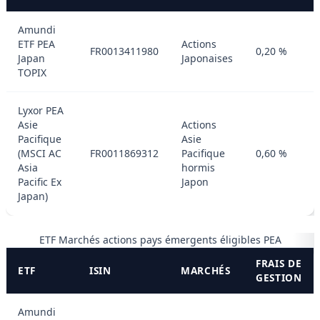
Amundi
ETF PEA
Actions
FR0013411980
0,20 %
Japan
Japonaises
TOPIX
Lyxor PEA
Asie
Actions
Pacifique
Asie
(MSCI AC
FR0011869312
Pacifique
0,60 %
Asia
hormis
Pacific Ex
Japon
Japan)
ETF Marchés actions pays émergents éligibles PEA
FRAIS DE
ETF
ISIN
MARCHÉS
GESTION
Amundi