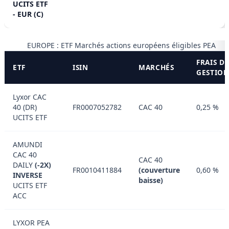
UCITS ETF
- EUR (C)
EUROPE : ETF Marchés actions européens éligibles PEA
FRAIS D
ETF
ISIN
MARCHÉS
GESTIO
Lyxor CAC
40 (DR)
FR0007052782
CAC 40
0,25 %
UCITS ETF
AMUNDI
CAC 40
CAC 40
DAILY
(-2X)
FR0010411884
(couverture
0,60 %
INVERSE
baisse)
UCITS ETF
ACC
LYXOR PEA