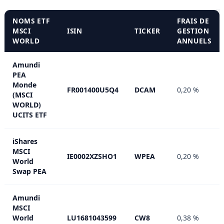
NOMS ETF
FRAIS DE
MSCI
ISIN
TICKER
GESTION
WORLD
ANNUELS
Amundi
PEA
Monde
FR001400U5Q4
DCAM
0,20 %
(MSCI
WORLD)
UCITS ETF
iShares
MSCI
IE0002XZSHO1
WPEA
0,20 %
World
Swap PEA
Amundi
MSCI
World
LU1681043599
CW8
0,38 %