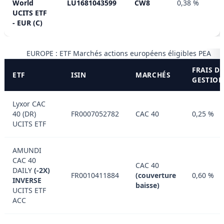
World
LU1681043599
CW8
0,38 %
UCITS ETF
- EUR (C)
EUROPE : ETF Marchés actions européens éligibles PEA
FRAIS D
ETF
ISIN
MARCHÉS
GESTIO
Lyxor CAC
40 (DR)
FR0007052782
CAC 40
0,25 %
UCITS ETF
AMUNDI
CAC 40
CAC 40
DAILY
(-2X)
FR0010411884
(couverture
0,60 %
INVERSE
baisse)
UCITS ETF
ACC