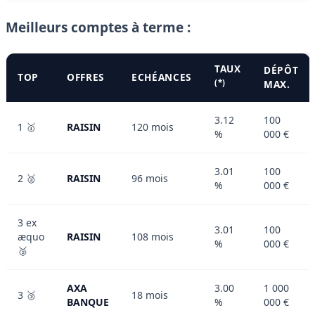
Meilleurs comptes à terme :
TAUX
DÉPÔT
TOP
OFFRES
ECHÉANCES
(*)
MAX.
3.12
100
1 🥇
RAISIN
120 mois
%
000 €
3.01
100
2 🥈
RAISIN
96 mois
%
000 €
3 ex
3.01
100
æquo
RAISIN
108 mois
%
000 €
🥉
AXA
3.00
1 000
3 🥉
18 mois
BANQUE
%
000 €