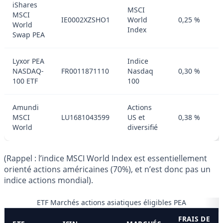
iShares
MSCI
MSCI
IE0002XZSHO1
World
0,25 %
World
Index
Swap PEA
Lyxor PEA
Indice
NASDAQ-
FR0011871110
Nasdaq
0,30 %
100 ETF
100
Amundi
Actions
MSCI
LU1681043599
US et
0,38 %
World
diversifié
(Rappel : l’indice MSCI World Index est essentiellement
orienté actions américaines (70%), et n’est donc pas un
indice actions mondial).
ETF Marchés actions asiatiques éligibles PEA
FRAIS DE