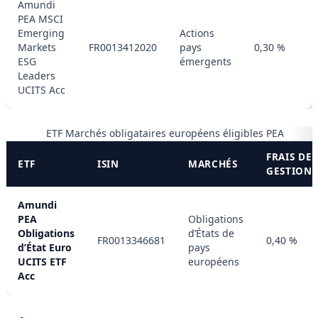
Amundi
PEA MSCI
Emerging
Actions
Markets
FR0013412020
pays
0,30 %
ESG
émergents
Leaders
UCITS Acc
ETF Marchés obligataires européens éligibles PEA
FRAIS DE
ETF
ISIN
MARCHÉS
GESTION
Amundi
PEA
Obligations
Obligations
d’États de
FR0013346681
0,40 %
d’État Euro
pays
UCITS ETF
européens
Acc