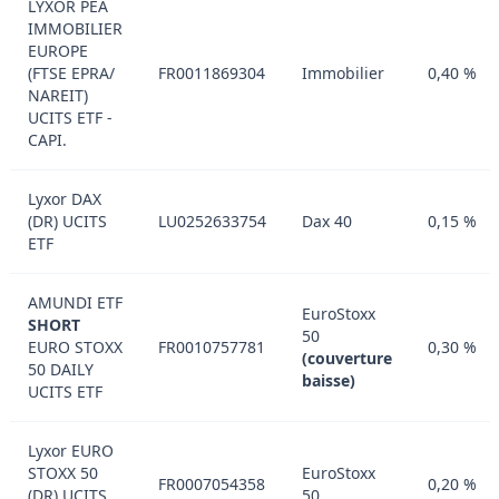
LYXOR PEA
IMMOBILIER
EUROPE
(FTSE EPRA​ /​
FR0011869304
Immobilier
0,40 %
NAREIT)
UCITS ETF -
CAPI.
Lyxor DAX
(DR) UCITS
LU0252633754
Dax 40
0,15 %
ETF
AMUNDI ETF
EuroStoxx
SHORT
50
EURO STOXX
FR0010757781
0,30 %
(couverture
50 DAILY
baisse)
UCITS ETF
Lyxor EURO
STOXX 50
EuroStoxx
FR0007054358
0,20 %
(DR) UCITS
50