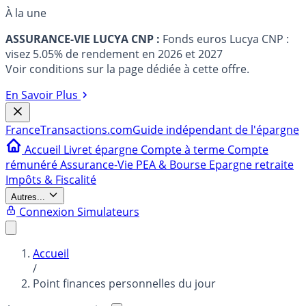
À la une
ASSURANCE-VIE LUCYA CNP :
Fonds euros Lucya CNP :
visez 5.05% de rendement en 2026 et 2027
Voir conditions sur la page dédiée à cette offre.
En Savoir Plus
France
Transactions.com
Guide indépendant de l'épargne
Accueil
Livret épargne
Compte à terme
Compte
rémunéré
Assurance-Vie
PEA & Bourse
Epargne retraite
Impôts & Fiscalité
Autres...
Connexion
Simulateurs
Accueil
/
Point finances personnelles du jour