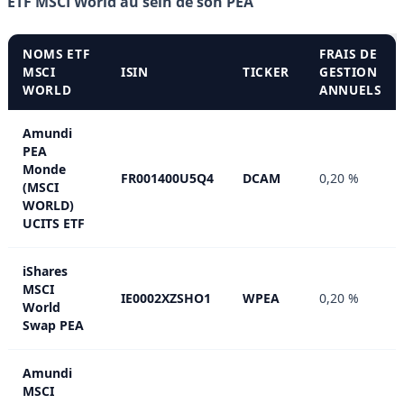
ETF MSCI World au sein de son PEA
NOMS ETF
FRAIS DE
MSCI
ISIN
TICKER
GESTION
WORLD
ANNUELS
Amundi
PEA
Monde
FR001400U5Q4
DCAM
0,20 %
(MSCI
WORLD)
UCITS ETF
iShares
MSCI
IE0002XZSHO1
WPEA
0,20 %
World
Swap PEA
Amundi
MSCI