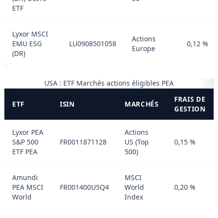
ETF
Lyxor MSCI
Actions
EMU ESG
LU0908501058
0,12 %
Europe
(DR)
USA : ETF Marchés actions éligibles PEA
FRAIS DE
ETF
ISIN
MARCHÉS
GESTION
Lyxor PEA
Actions
S&P 500
FR0011871128
US (Top
0,15 %
ETF PEA
500)
Amundi
MSCI
PEA MSCI
FR001400U5Q4
World
0,20 %
World
Index