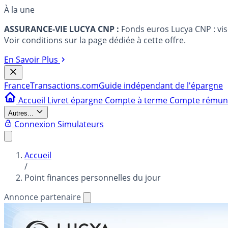
À la une
ASSURANCE-VIE LUCYA CNP :
Fonds euros Lucya CNP : vi
Voir conditions sur la page dédiée à cette offre.
En Savoir Plus
France
Transactions.com
Guide indépendant de l'épargne
Accueil
Livret épargne
Compte à terme
Compte rému
Autres...
Connexion
Simulateurs
Accueil
/
Point finances personnelles du jour
Annonce partenaire