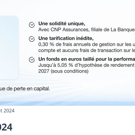
ût 2024
024