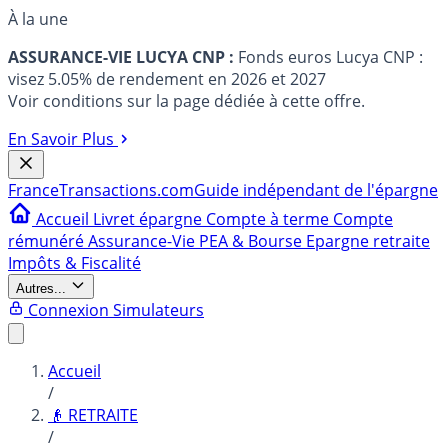
À la une
ASSURANCE-VIE LUCYA CNP :
Fonds euros Lucya CNP :
visez 5.05% de rendement en 2026 et 2027
Voir conditions sur la page dédiée à cette offre.
En Savoir Plus
France
Transactions.com
Guide indépendant de l'épargne
Accueil
Livret épargne
Compte à terme
Compte
rémunéré
Assurance-Vie
PEA & Bourse
Epargne retraite
Impôts & Fiscalité
Autres...
Connexion
Simulateurs
Accueil
/
👴 RETRAITE
/