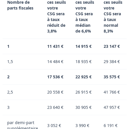
Nombre de
ces seuils
ces seuils
ces seuils
parts fiscales
votre
votre
votre
CSG sera
CSG sera
CSG sera
à taux
à taux
à taux
réduit de
médian
normal
3,8%
de 6,6%
8,3%
1
11 431 €
14 915 €
23 147 €
1,5
14 484 €
18 935 €
29 384 €
2
17 536 €
22 925 €
35 575 €
2,5
20 558 €
26 915 €
41 766 €
3
23 640 €
30 905 €
47 957 €
par demi-part
3 052 €
3 990 €
6 191 €
supplémentaire